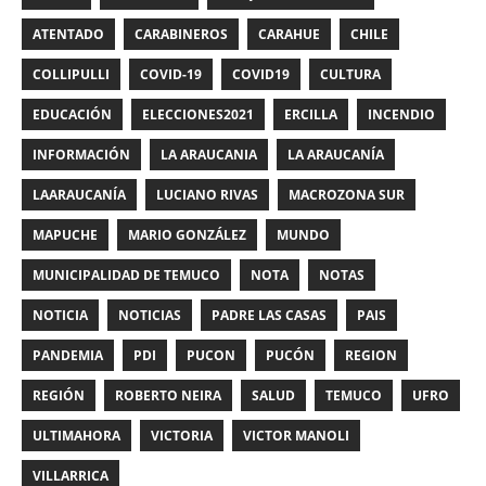
ATENTADO
CARABINEROS
CARAHUE
CHILE
COLLIPULLI
COVID-19
COVID19
CULTURA
EDUCACIÓN
ELECCIONES2021
ERCILLA
INCENDIO
INFORMACIÓN
LA ARAUCANIA
LA ARAUCANÍA
LAARAUCANÍA
LUCIANO RIVAS
MACROZONA SUR
MAPUCHE
MARIO GONZÁLEZ
MUNDO
MUNICIPALIDAD DE TEMUCO
NOTA
NOTAS
NOTICIA
NOTICIAS
PADRE LAS CASAS
PAIS
PANDEMIA
PDI
PUCON
PUCÓN
REGION
REGIÓN
ROBERTO NEIRA
SALUD
TEMUCO
UFRO
ULTIMAHORA
VICTORIA
VICTOR MANOLI
VILLARRICA