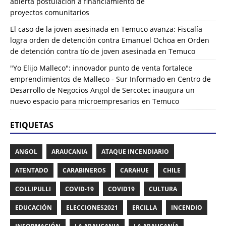
abierta postulación a financiamiento de
proyectos comunitarios
El caso de la joven asesinada en Temuco avanza: Fiscalía
logra orden de detención contra Emanuel Ochoa
en
Orden
de detención contra tío de joven asesinada en Temuco
"Yo Elijo Malleco": innovador punto de venta fortalece
emprendimientos de Malleco - Sur Informado
en
Centro de
Desarrollo de Negocios Angol de Sercotec inaugura un
nuevo espacio para microempresarios en Temuco
ETIQUETAS
ANGOL
ARAUCANIA
ATAQUE INCENDIARIO
ATENTADO
CARABINEROS
CARAHUE
CHILE
COLLIPULLI
COVID-19
COVID19
CULTURA
EDUCACIÓN
ELECCIONES2021
ERCILLA
INCENDIO