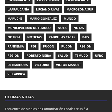
INFORMACIÓN
LA ARAUCANIA
LA ARAUCANÍA
LAARAUCANÍA
LUCIANO RIVAS
MACROZONA SUR
MAPUCHE
MARIO GONZÁLEZ
MUNDO
MUNICIPALIDAD DE TEMUCO
NOTA
NOTAS
NOTICIA
NOTICIAS
PADRE LAS CASAS
PAIS
PANDEMIA
PDI
PUCON
PUCÓN
REGION
REGIÓN
ROBERTO NEIRA
SALUD
TEMUCO
UFRO
ULTIMAHORA
VICTORIA
VICTOR MANOLI
VILLARRICA
ULTIMAS NOTAS
Encuentro de Medios de Comunicación Locales reunió a