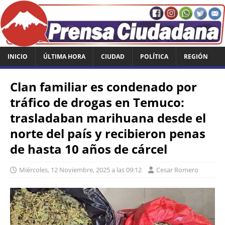
INICIO
ÚLTIMA HORA
CIUDAD
POLÍTICA
REGIÓN
Clan familiar es condenado por
tráfico de drogas en Temuco:
trasladaban marihuana desde el
norte del país y recibieron penas
de hasta 10 años de cárcel
Miércoles, 12 Noviembre, 2025 a las 09:12
Cesar Romero