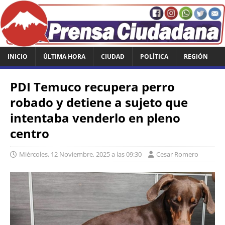
INICIO
ÚLTIMA HORA
CIUDAD
POLÍTICA
REGIÓN
PDI Temuco recupera perro
robado y detiene a sujeto que
intentaba venderlo en pleno
centro
Miércoles, 12 Noviembre, 2025 a las 09:30
Cesar Romero