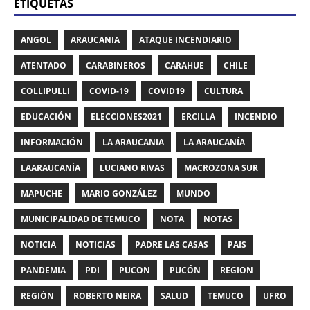
ETIQUETAS
ANGOL
ARAUCANIA
ATAQUE INCENDIARIO
ATENTADO
CARABINEROS
CARAHUE
CHILE
COLLIPULLI
COVID-19
COVID19
CULTURA
EDUCACIÓN
ELECCIONES2021
ERCILLA
INCENDIO
INFORMACIÓN
LA ARAUCANIA
LA ARAUCANÍA
LAARAUCANÍA
LUCIANO RIVAS
MACROZONA SUR
MAPUCHE
MARIO GONZÁLEZ
MUNDO
MUNICIPALIDAD DE TEMUCO
NOTA
NOTAS
NOTICIA
NOTICIAS
PADRE LAS CASAS
PAIS
PANDEMIA
PDI
PUCON
PUCÓN
REGION
REGIÓN
ROBERTO NEIRA
SALUD
TEMUCO
UFRO