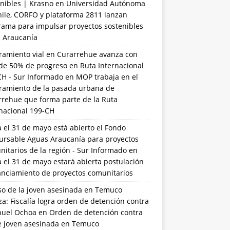
nibles | Krasno
en
Universidad Autónoma
hile, CORFO y plataforma 2811 lanzan
rama para impulsar proyectos sostenibles
a Araucanía
ramiento vial en Curarrehue avanza con
de 50% de progreso en Ruta Internacional
CH - Sur Informado
en
MOP trabaja en el
ramiento de la pasada urbana de
rrehue que forma parte de la Ruta
rnacional 199-CH
 el 31 de mayo está abierto el Fondo
ursable Aguas Araucanía para proyectos
itarios de la región - Sur Informado
en
 el 31 de mayo estará abierta postulación
anciamiento de proyectos comunitarios
so de la joven asesinada en Temuco
a: Fiscalía logra orden de detención contra
uel Ochoa
en
Orden de detención contra
de joven asesinada en Temuco