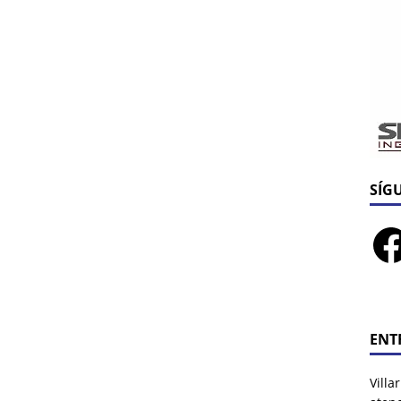
SÍG
ENT
Villa