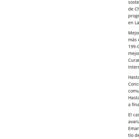
soste
de C
prog
en L
Mejo
más 
199-
mejo
Cura
Inte
Hasta
Conc
comun
Hasta
a fin
El ca
avanz
Eman
tío 