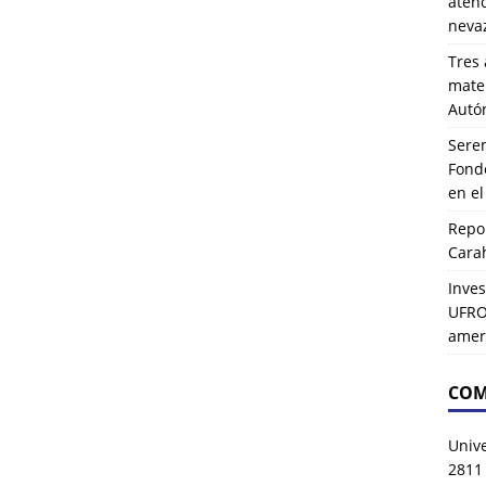
atenc
neva
Tres 
mater
Autó
Serem
Fond
en e
Repor
Carah
Inves
UFRO 
amer
COM
Univ
2811