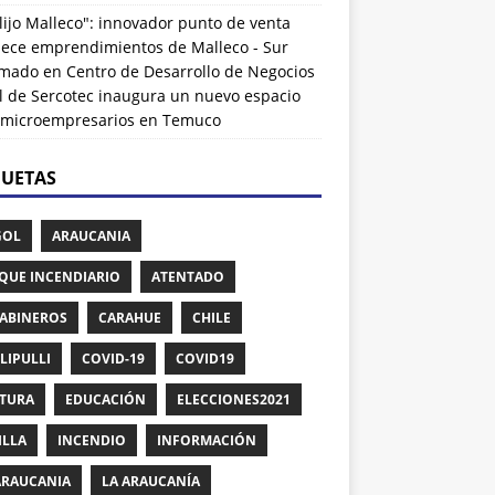
lijo Malleco": innovador punto de venta
alece emprendimientos de Malleco - Sur
rmado
en
Centro de Desarrollo de Negocios
l de Sercotec inaugura un nuevo espacio
 microempresarios en Temuco
QUETAS
GOL
ARAUCANIA
QUE INCENDIARIO
ATENTADO
ABINEROS
CARAHUE
CHILE
LIPULLI
COVID-19
COVID19
TURA
EDUCACIÓN
ELECCIONES2021
ILLA
INCENDIO
INFORMACIÓN
ARAUCANIA
LA ARAUCANÍA