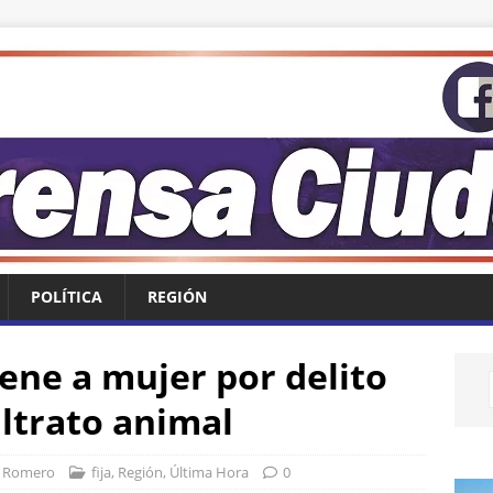
POLÍTICA
REGIÓN
iene a mujer por delito
ltrato animal
r Romero
fija
,
Región
,
Última Hora
0