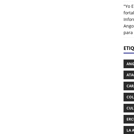
"Yo E
fort
Info
Ango
para
ETI
AN
ATA
CAR
COL
CUL
ERC
LA 