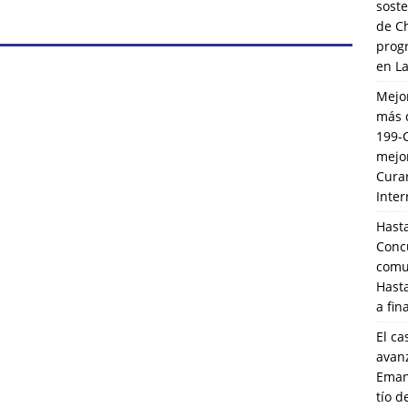
soste
de C
prog
en L
Mejo
más 
199-
mejo
Cura
Inte
Hasta
Conc
comun
Hasta
a fin
El ca
avanz
Eman
tío 