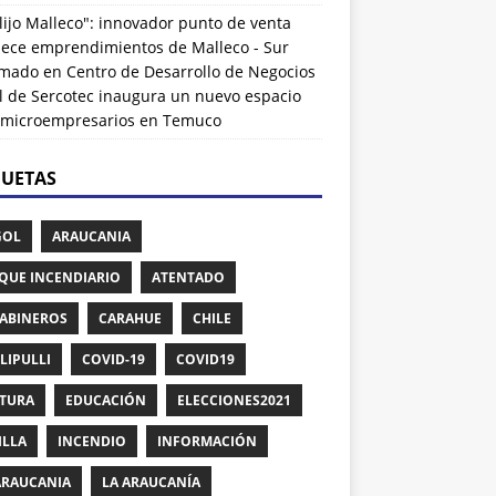
lijo Malleco": innovador punto de venta
alece emprendimientos de Malleco - Sur
rmado
en
Centro de Desarrollo de Negocios
l de Sercotec inaugura un nuevo espacio
 microempresarios en Temuco
QUETAS
GOL
ARAUCANIA
QUE INCENDIARIO
ATENTADO
ABINEROS
CARAHUE
CHILE
LIPULLI
COVID-19
COVID19
TURA
EDUCACIÓN
ELECCIONES2021
ILLA
INCENDIO
INFORMACIÓN
ARAUCANIA
LA ARAUCANÍA