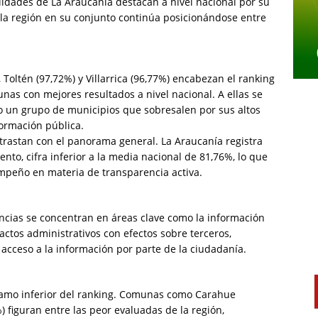
idades de La Araucanía destacan a nivel nacional por su
 la región en su conjunto continúa posicionándose entre
 Toltén (97,72%) y Villarrica (96,77%) encabezan el ranking
nas con mejores resultados a nivel nacional. A ellas se
 un grupo de municipios que sobresalen por sus altos
formación pública.
ntrastan con el panorama general. La Araucanía registra
to, cifra inferior a la media nacional de 81,76%, lo que
empeño en materia de transparencia activa.
lencias se concentran en áreas clave como la información
actos administrativos con efectos sobre terceros,
acceso a la información por parte de la ciudadanía.
 tramo inferior del ranking. Comunas como Carahue
%) figuran entre las peor evaluadas de la región,