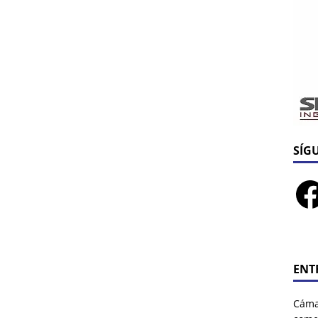
SÍG
ENT
Cáma