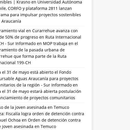
nibles | Krasno
en
Universidad Autónoma
hile, CORFO y plataforma 2811 lanzan
rama para impulsar proyectos sostenibles
a Araucanía
ramiento vial en Curarrehue avanza con
de 50% de progreso en Ruta Internacional
CH - Sur Informado
en
MOP trabaja en el
ramiento de la pasada urbana de
rrehue que forma parte de la Ruta
rnacional 199-CH
 el 31 de mayo está abierto el Fondo
ursable Aguas Araucanía para proyectos
itarios de la región - Sur Informado
en
 el 31 de mayo estará abierta postulación
anciamiento de proyectos comunitarios
so de la joven asesinada en Temuco
a: Fiscalía logra orden de detención contra
uel Ochoa
en
Orden de detención contra
de joven asesinada en Temuco