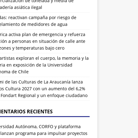
cialización de tonelada y media de
dería asiática ilegal
das: reactivan campaña por riesgo de
elamiento de medidores de agua
rrica activa plan de emergencia y refuerza
ión a personas en situación de calle ante
zones y temperaturas bajo cero
artistas exploran el cuerpo, la memoria y la
ia en exposición de la Universidad
noma de Chile
i de las Culturas de La Araucanía lanza
os Cultura 2027 con un aumento del 6,2%
l Fondart Regional y un enfoque ciudadano
ENTARIOS RECIENTES
ersidad Autónoma, CORFO y plataforma
 lanzan programa para impulsar proyectos