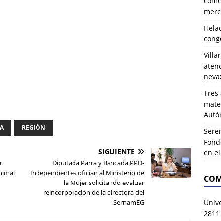
comer
merca
Hela
cong
Villa
atenc
neva
Tres 
mater
Autó
IA
REGIÓN
Serem
Fond
SIGUIENTE
en e
r
Diputada Parra y Bancada PPD-
nimal
Independientes ofician al Ministerio de
COM
la Mujer solicitando evaluar
reincorporación de la directora del
Univ
SernamEG
2811