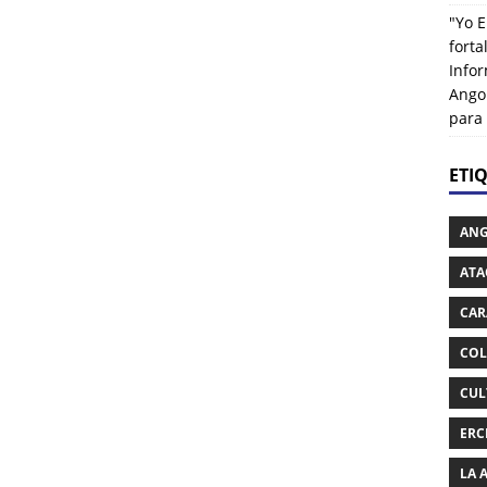
"Yo E
fort
Info
Ango
para
ETI
AN
ATA
CAR
COL
CUL
ERC
LA 