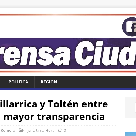
POLÍTICA
REGIÓN
illarrica y Toltén entre
n mayor transparencia
r Romero
fija
,
Última Hora
0