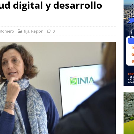
d digital y desarrollo
 Romero
fija
,
Región
0