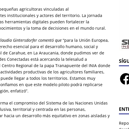
pequeñas agricultoras vinculadas al
s institucionales y actores del territorio. La jornada
s herramientas digitales pueden fortalecer la
onocimientos y la toma de decisiones en el mundo rural.
Claudia
Gintersdorfer
comentó que
“para la Unión Europea,
derecho esencial para el desarrollo humano, social y
al de Carahue, en La Araucania, donde pudimos ver de
s Conectadas está acercando la telesalud a
SÍG
 Centro Regional de la papa Tranapuente del INIA donde
actividades productivas de los agricultores familiares,
puede llegar a todos los territorios. Estamos muy
 confiamos en que este modelo piloto podrá replicarse
gión, enfatizó”.
firma el compromiso del Sistema de las Naciones Unidas
ENT
usiva, territorial y centrada en las personas,
 hacia un desarrollo más equitativo en zonas aisladas y
Repor