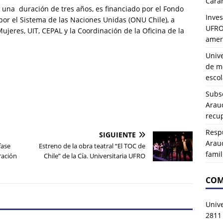
Carah
una duración de tres años, es financiado por el Fondo
Inves
or el Sistema de las Naciones Unidas (ONU Chile), a
UFRO 
jeres, UIT, CEPAL y la Coordinación de la Oficina de la
amer
Univ
de mo
esco
Subse
Arau
recup
Resp
SIGUIENTE
Arau
fase
Estreno de la obra teatral “El TOC de
famil
ración
Chile” de la Cía. Universitaria UFRO
COM
Univ
2811