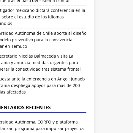
ue tras el paso del sistema frontal
tigador mexicano dictará conferencia en la
sobre el estudio de los idiomas
indios
ersidad Autónoma de Chile aporta al diseño
delo preventivo para la convivencia
lar en Temuco
cretario Nicolás Balmaceda visita La
canía y anuncia medidas urgentes para
erar la conectividad tras sistema frontal
uesta ante la emergencia en Angol: Junaeb
canía despliega apoyos para más de 200
ias afectadas
ENTARIOS RECIENTES
ersidad Autónoma, CORFO y plataforma
 lanzan programa para impulsar proyectos