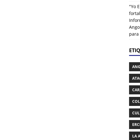
"Yo E
fort
Info
Ango
para
ETI
AN
ATA
CAR
COL
CUL
ERC
LA 