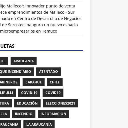
lijo Malleco": innovador punto de venta
alece emprendimientos de Malleco - Sur
rmado
en
Centro de Desarrollo de Negocios
l de Sercotec inaugura un nuevo espacio
 microempresarios en Temuco
QUETAS
GOL
ARAUCANIA
QUE INCENDIARIO
ATENTADO
ABINEROS
CARAHUE
CHILE
LIPULLI
COVID-19
COVID19
TURA
EDUCACIÓN
ELECCIONES2021
ILLA
INCENDIO
INFORMACIÓN
ARAUCANIA
LA ARAUCANÍA