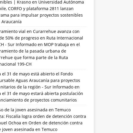
nibles | Krasno
en
Universidad Autónoma
hile, CORFO y plataforma 2811 lanzan
rama para impulsar proyectos sostenibles
a Araucanía
ramiento vial en Curarrehue avanza con
de 50% de progreso en Ruta Internacional
CH - Sur Informado
en
MOP trabaja en el
ramiento de la pasada urbana de
rrehue que forma parte de la Ruta
rnacional 199-CH
 el 31 de mayo está abierto el Fondo
ursable Aguas Araucanía para proyectos
itarios de la región - Sur Informado
en
 el 31 de mayo estará abierta postulación
anciamiento de proyectos comunitarios
so de la joven asesinada en Temuco
a: Fiscalía logra orden de detención contra
uel Ochoa
en
Orden de detención contra
de joven asesinada en Temuco