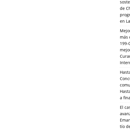
soste
de C
prog
en L
Mejo
más 
199-
mejo
Cura
Inte
Hasta
Conc
comun
Hasta
a fin
El ca
avanz
Eman
tío 