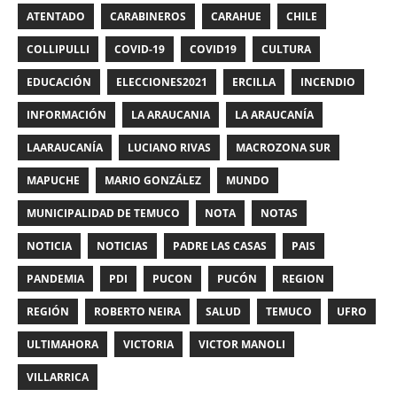
ATENTADO
CARABINEROS
CARAHUE
CHILE
COLLIPULLI
COVID-19
COVID19
CULTURA
EDUCACIÓN
ELECCIONES2021
ERCILLA
INCENDIO
INFORMACIÓN
LA ARAUCANIA
LA ARAUCANÍA
LAARAUCANÍA
LUCIANO RIVAS
MACROZONA SUR
MAPUCHE
MARIO GONZÁLEZ
MUNDO
MUNICIPALIDAD DE TEMUCO
NOTA
NOTAS
NOTICIA
NOTICIAS
PADRE LAS CASAS
PAIS
PANDEMIA
PDI
PUCON
PUCÓN
REGION
REGIÓN
ROBERTO NEIRA
SALUD
TEMUCO
UFRO
ULTIMAHORA
VICTORIA
VICTOR MANOLI
VILLARRICA