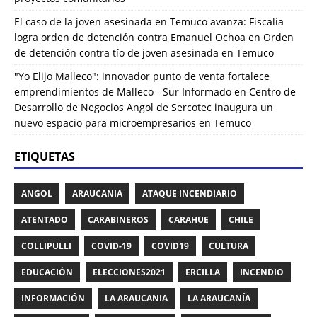
El caso de la joven asesinada en Temuco avanza: Fiscalía
logra orden de detención contra Emanuel Ochoa
en
Orden
de detención contra tío de joven asesinada en Temuco
"Yo Elijo Malleco": innovador punto de venta fortalece
emprendimientos de Malleco - Sur Informado
en
Centro de
Desarrollo de Negocios Angol de Sercotec inaugura un
nuevo espacio para microempresarios en Temuco
ETIQUETAS
ANGOL
ARAUCANIA
ATAQUE INCENDIARIO
ATENTADO
CARABINEROS
CARAHUE
CHILE
COLLIPULLI
COVID-19
COVID19
CULTURA
EDUCACIÓN
ELECCIONES2021
ERCILLA
INCENDIO
INFORMACIÓN
LA ARAUCANIA
LA ARAUCANÍA