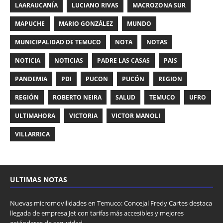
LAARAUCANÍA
LUCIANO RIVAS
MACROZONA SUR
MAPUCHE
MARIO GONZÁLEZ
MUNDO
MUNICIPALIDAD DE TEMUCO
NOTA
NOTAS
NOTICIA
NOTICIAS
PADRE LAS CASAS
PAIS
PANDEMIA
PDI
PUCON
PUCÓN
REGION
REGIÓN
ROBERTO NEIRA
SALUD
TEMUCO
UFRO
ULTIMAHORA
VICTORIA
VICTOR MANOLI
VILLARRICA
ULTIMAS NOTAS
Nuevas micromovilidades en Temuco: Concejal Fredy Cartes destaca
llegada de empresa Jet con tarifas más accesibles y mejores
estándares de seguridad