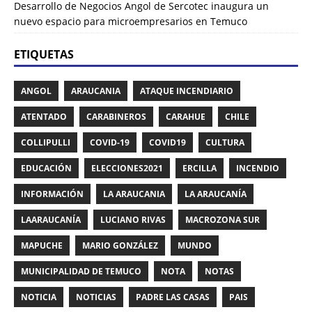
Desarrollo de Negocios Angol de Sercotec inaugura un
nuevo espacio para microempresarios en Temuco
ETIQUETAS
ANGOL
ARAUCANIA
ATAQUE INCENDIARIO
ATENTADO
CARABINEROS
CARAHUE
CHILE
COLLIPULLI
COVID-19
COVID19
CULTURA
EDUCACIÓN
ELECCIONES2021
ERCILLA
INCENDIO
INFORMACIÓN
LA ARAUCANIA
LA ARAUCANÍA
LAARAUCANÍA
LUCIANO RIVAS
MACROZONA SUR
MAPUCHE
MARIO GONZÁLEZ
MUNDO
MUNICIPALIDAD DE TEMUCO
NOTA
NOTAS
NOTICIA
NOTICIAS
PADRE LAS CASAS
PAIS