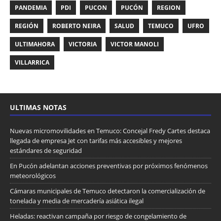
PANDEMIA
PDI
PUCON
PUCÓN
REGION
REGIÓN
ROBERTO NEIRA
SALUD
TEMUCO
UFRO
ULTIMAHORA
VICTORIA
VICTOR MANOLI
VILLARRICA
ULTIMAS NOTAS
Nuevas micromovilidades en Temuco: Concejal Fredy Cartes destaca
llegada de empresa Jet con tarifas más accesibles y mejores
estándares de seguridad
En Pucón adelantan acciones preventivas por próximos fenómenos
meteorológicos
Cámaras municipales de Temuco detectaron la comercialización de
tonelada y media de mercadería asiática ilegal
Heladas: reactivan campaña por riesgo de congelamiento de