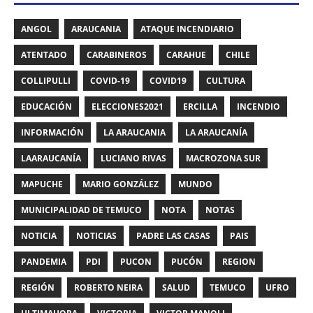
ANGOL
ARAUCANIA
ATAQUE INCENDIARIO
ATENTADO
CARABINEROS
CARAHUE
CHILE
COLLIPULLI
COVID-19
COVID19
CULTURA
EDUCACIÓN
ELECCIONES2021
ERCILLA
INCENDIO
INFORMACIÓN
LA ARAUCANIA
LA ARAUCANÍA
LAARAUCANÍA
LUCIANO RIVAS
MACROZONA SUR
MAPUCHE
MARIO GONZÁLEZ
MUNDO
MUNICIPALIDAD DE TEMUCO
NOTA
NOTAS
NOTICIA
NOTICIAS
PADRE LAS CASAS
PAIS
PANDEMIA
PDI
PUCON
PUCÓN
REGION
REGIÓN
ROBERTO NEIRA
SALUD
TEMUCO
UFRO