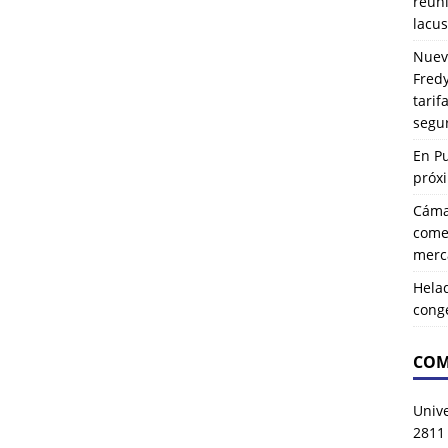
reuni
lacus
Nuev
Fredy
tarif
segu
En P
próx
Cáma
comer
merca
Hela
cong
COM
Univ
2811