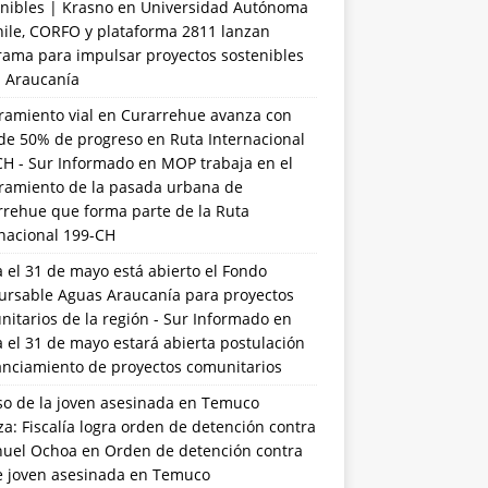
nibles | Krasno
en
Universidad Autónoma
hile, CORFO y plataforma 2811 lanzan
rama para impulsar proyectos sostenibles
a Araucanía
ramiento vial en Curarrehue avanza con
de 50% de progreso en Ruta Internacional
CH - Sur Informado
en
MOP trabaja en el
ramiento de la pasada urbana de
rrehue que forma parte de la Ruta
rnacional 199-CH
 el 31 de mayo está abierto el Fondo
ursable Aguas Araucanía para proyectos
itarios de la región - Sur Informado
en
 el 31 de mayo estará abierta postulación
anciamiento de proyectos comunitarios
so de la joven asesinada en Temuco
a: Fiscalía logra orden de detención contra
uel Ochoa
en
Orden de detención contra
de joven asesinada en Temuco