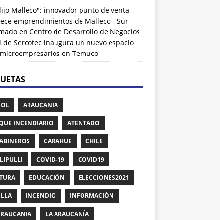
lijo Malleco": innovador punto de venta
alece emprendimientos de Malleco - Sur
rmado
en
Centro de Desarrollo de Negocios
l de Sercotec inaugura un nuevo espacio
 microempresarios en Temuco
QUETAS
GOL
ARAUCANIA
QUE INCENDIARIO
ATENTADO
ABINEROS
CARAHUE
CHILE
LIPULLI
COVID-19
COVID19
TURA
EDUCACIÓN
ELECCIONES2021
ILLA
INCENDIO
INFORMACIÓN
ARAUCANIA
LA ARAUCANÍA