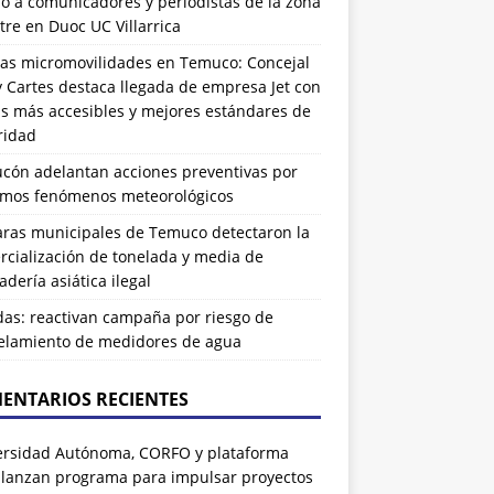
ó a comunicadores y periodistas de la zona
tre en Duoc UC Villarrica
as micromovilidades en Temuco: Concejal
 Cartes destaca llegada de empresa Jet con
as más accesibles y mejores estándares de
ridad
ucón adelantan acciones preventivas por
imos fenómenos meteorológicos
ras municipales de Temuco detectaron la
cialización de tonelada y media de
dería asiática ilegal
das: reactivan campaña por riesgo de
elamiento de medidores de agua
ENTARIOS RECIENTES
ersidad Autónoma, CORFO y plataforma
 lanzan programa para impulsar proyectos