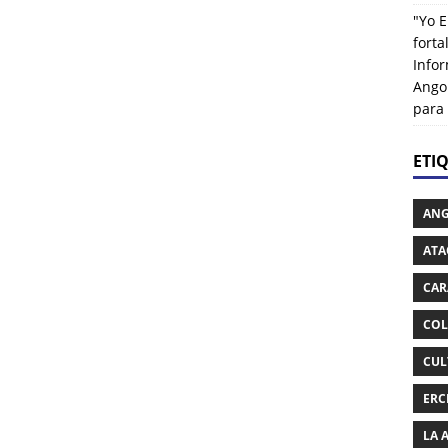
"Yo E
fort
Info
Ango
para
ETI
AN
ATA
CAR
COL
CUL
ERC
LA 