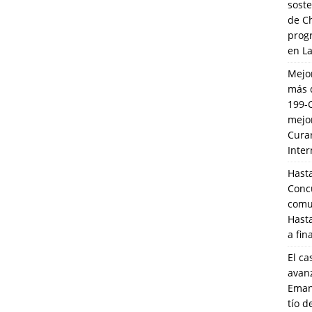
soste
de C
prog
en L
Mejo
más 
199-
mejo
Cura
Inte
Hasta
Conc
comun
Hasta
a fin
El ca
avanz
Eman
tío 