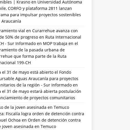
nibles | Krasno
en
Universidad Autónoma
hile, CORFO y plataforma 2811 lanzan
rama para impulsar proyectos sostenibles
a Araucanía
ramiento vial en Curarrehue avanza con
de 50% de progreso en Ruta Internacional
CH - Sur Informado
en
MOP trabaja en el
ramiento de la pasada urbana de
rrehue que forma parte de la Ruta
rnacional 199-CH
 el 31 de mayo está abierto el Fondo
ursable Aguas Araucanía para proyectos
itarios de la región - Sur Informado
en
 el 31 de mayo estará abierta postulación
anciamiento de proyectos comunitarios
so de la joven asesinada en Temuco
a: Fiscalía logra orden de detención contra
uel Ochoa
en
Orden de detención contra
de joven asesinada en Temuco