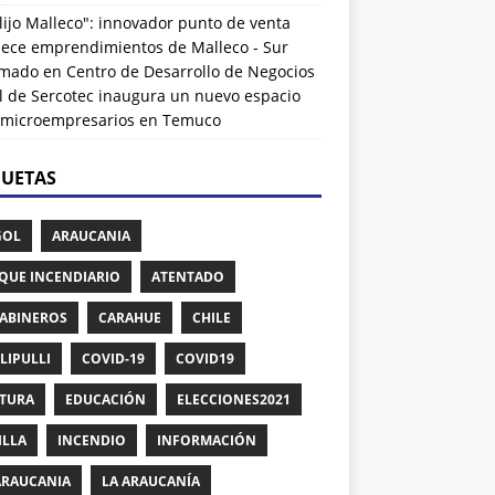
lijo Malleco": innovador punto de venta
alece emprendimientos de Malleco - Sur
rmado
en
Centro de Desarrollo de Negocios
l de Sercotec inaugura un nuevo espacio
 microempresarios en Temuco
QUETAS
GOL
ARAUCANIA
QUE INCENDIARIO
ATENTADO
ABINEROS
CARAHUE
CHILE
LIPULLI
COVID-19
COVID19
TURA
EDUCACIÓN
ELECCIONES2021
ILLA
INCENDIO
INFORMACIÓN
ARAUCANIA
LA ARAUCANÍA