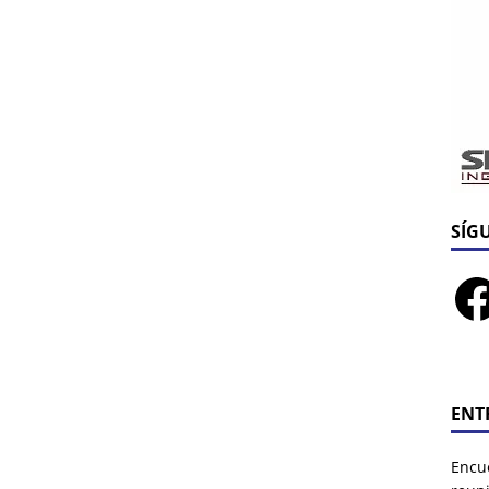
SÍG
ENT
Encu