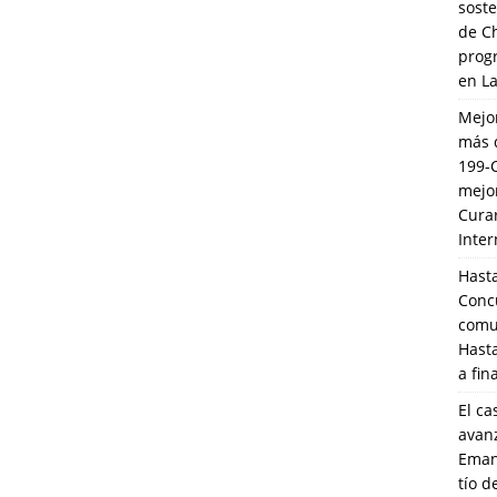
soste
de C
prog
en L
Mejo
más 
199-
mejo
Cura
Inte
Hasta
Conc
comun
Hasta
a fin
El ca
avanz
Eman
tío 