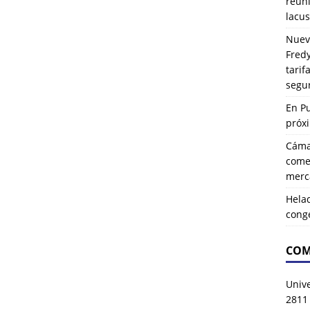
reuni
lacus
Nuev
Fredy
tarif
segu
En P
próx
Cáma
comer
merca
Hela
cong
COM
Univ
2811