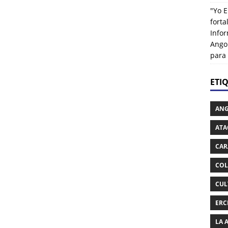
"Yo E
fort
Info
Ango
para
ETI
AN
ATA
CAR
COL
CUL
ERC
LA 