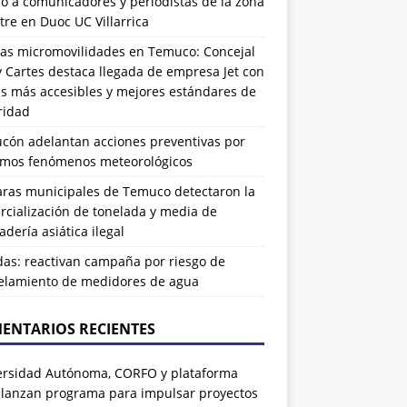
ó a comunicadores y periodistas de la zona
tre en Duoc UC Villarrica
as micromovilidades en Temuco: Concejal
 Cartes destaca llegada de empresa Jet con
as más accesibles y mejores estándares de
ridad
ucón adelantan acciones preventivas por
imos fenómenos meteorológicos
ras municipales de Temuco detectaron la
cialización de tonelada y media de
dería asiática ilegal
das: reactivan campaña por riesgo de
elamiento de medidores de agua
ENTARIOS RECIENTES
ersidad Autónoma, CORFO y plataforma
 lanzan programa para impulsar proyectos