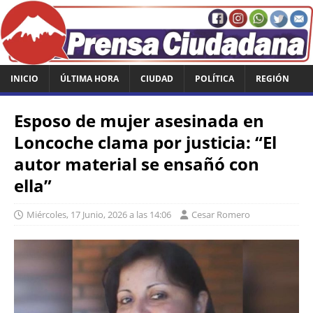
INICIO
ÚLTIMA HORA
CIUDAD
POLÍTICA
REGIÓN
Esposo de mujer asesinada en
Loncoche clama por justicia: “El
autor material se ensañó con
ella”
Miércoles, 17 Junio, 2026 a las 14:06
Cesar Romero