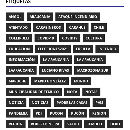
ETIQUETAS
ANGOL
ARAUCANIA
ATAQUE INCENDIARIO
ATENTADO
CARABINEROS
CARAHUE
CHILE
COLLIPULLI
COVID-19
COVID19
CULTURA
EDUCACIÓN
ELECCIONES2021
ERCILLA
INCENDIO
INFORMACIÓN
LA ARAUCANIA
LA ARAUCANÍA
LAARAUCANÍA
LUCIANO RIVAS
MACROZONA SUR
MAPUCHE
MARIO GONZÁLEZ
MUNDO
MUNICIPALIDAD DE TEMUCO
NOTA
NOTAS
NOTICIA
NOTICIAS
PADRE LAS CASAS
PAIS
PANDEMIA
PDI
PUCON
PUCÓN
REGION
REGIÓN
ROBERTO NEIRA
SALUD
TEMUCO
UFRO