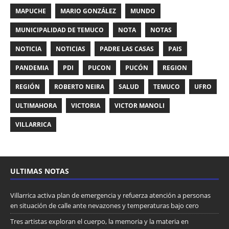
MAPUCHE
MARIO GONZÁLEZ
MUNDO
MUNICIPALIDAD DE TEMUCO
NOTA
NOTAS
NOTICIA
NOTICIAS
PADRE LAS CASAS
PAIS
PANDEMIA
PDI
PUCON
PUCÓN
REGION
REGIÓN
ROBERTO NEIRA
SALUD
TEMUCO
UFRO
ULTIMAHORA
VICTORIA
VICTOR MANOLI
VILLARRICA
ULTIMAS NOTAS
Villarrica activa plan de emergencia y refuerza atención a personas
en situación de calle ante nevazones y temperaturas bajo cero
Tres artistas exploran el cuerpo, la memoria y la materia en