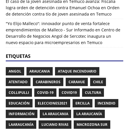
El caso de la joven asesinada en Temuco avanza: Fiscalía
logra orden de detención contra Emanuel Ochoa
en
Orden
de detención contra tío de joven asesinada en Temuco
"Yo Elijo Malleco": innovador punto de venta fortalece
emprendimientos de Malleco - Sur Informado
en
Centro de
Desarrollo de Negocios Angol de Sercotec inaugura un
nuevo espacio para microempresarios en Temuco
ETIQUETAS
ANGOL
ARAUCANIA
ATAQUE INCENDIARIO
ATENTADO
CARABINEROS
CARAHUE
CHILE
COLLIPULLI
COVID-19
COVID19
CULTURA
EDUCACIÓN
ELECCIONES2021
ERCILLA
INCENDIO
INFORMACIÓN
LA ARAUCANIA
LA ARAUCANÍA
LAARAUCANÍA
LUCIANO RIVAS
MACROZONA SUR