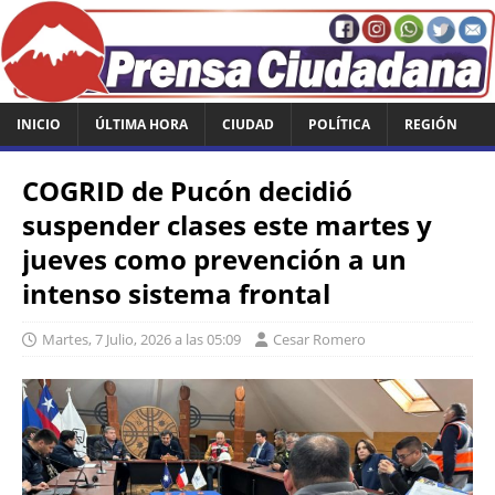
INICIO
ÚLTIMA HORA
CIUDAD
POLÍTICA
REGIÓN
COGRID de Pucón decidió
suspender clases este martes y
jueves como prevención a un
intenso sistema frontal
Martes, 7 Julio, 2026 a las 05:09
Cesar Romero