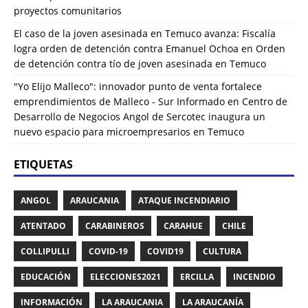
proyectos comunitarios
El caso de la joven asesinada en Temuco avanza: Fiscalía
logra orden de detención contra Emanuel Ochoa
en
Orden
de detención contra tío de joven asesinada en Temuco
"Yo Elijo Malleco": innovador punto de venta fortalece
emprendimientos de Malleco - Sur Informado
en
Centro de
Desarrollo de Negocios Angol de Sercotec inaugura un
nuevo espacio para microempresarios en Temuco
ETIQUETAS
ANGOL
ARAUCANIA
ATAQUE INCENDIARIO
ATENTADO
CARABINEROS
CARAHUE
CHILE
COLLIPULLI
COVID-19
COVID19
CULTURA
EDUCACIÓN
ELECCIONES2021
ERCILLA
INCENDIO
INFORMACIÓN
LA ARAUCANIA
LA ARAUCANÍA