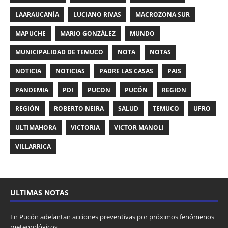
LAARAUCANÍA
LUCIANO RIVAS
MACROZONA SUR
MAPUCHE
MARIO GONZÁLEZ
MUNDO
MUNICIPALIDAD DE TEMUCO
NOTA
NOTAS
NOTICIA
NOTICIAS
PADRE LAS CASAS
PAIS
PANDEMIA
PDI
PUCON
PUCÓN
REGION
REGIÓN
ROBERTO NEIRA
SALUD
TEMUCO
UFRO
ULTIMAHORA
VICTORIA
VICTOR MANOLI
VILLARRICA
ULTIMAS NOTAS
En Pucón adelantan acciones preventivas por próximos fenómenos
meteorológicos