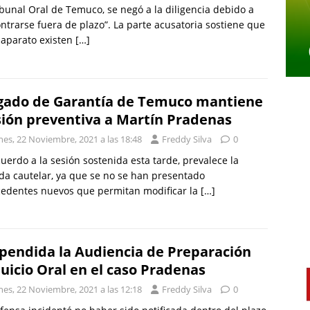
ibunal Oral de Temuco, se negó a la diligencia debido a
ntrarse fuera de plazo”. La parte acusatoria sostiene que
 aparato existen
[…]
gado de Garantía de Temuco mantiene
sión preventiva a Martín Pradenas
nes, 22 Noviembre, 2021 a las 18:48
Freddy Silva
0
uerdo a la sesión sostenida esta tarde, prevalece la
a cautelar, ya que se no se han presentado
cedentes nuevos que permitan modificar la
[…]
pendida la Audiencia de Preparación
Juicio Oral en el caso Pradenas
nes, 22 Noviembre, 2021 a las 12:18
Freddy Silva
0