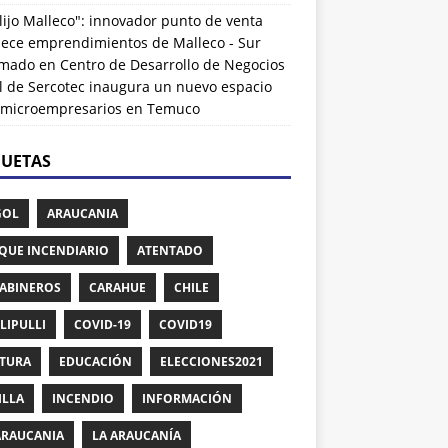
lijo Malleco": innovador punto de venta
alece emprendimientos de Malleco - Sur
rmado
en
Centro de Desarrollo de Negocios
l de Sercotec inaugura un nuevo espacio
 microempresarios en Temuco
QUETAS
GOL
ARAUCANIA
QUE INCENDIARIO
ATENTADO
ABINEROS
CARAHUE
CHILE
LIPULLI
COVID-19
COVID19
TURA
EDUCACIÓN
ELECCIONES2021
ILLA
INCENDIO
INFORMACIÓN
ARAUCANIA
LA ARAUCANÍA