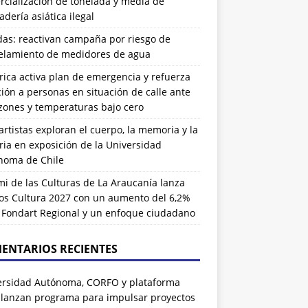
cialización de tonelada y media de
dería asiática ilegal
das: reactivan campaña por riesgo de
elamiento de medidores de agua
rrica activa plan de emergencia y refuerza
ión a personas en situación de calle ante
zones y temperaturas bajo cero
artistas exploran el cuerpo, la memoria y la
ia en exposición de la Universidad
noma de Chile
i de las Culturas de La Araucanía lanza
os Cultura 2027 con un aumento del 6,2%
l Fondart Regional y un enfoque ciudadano
ENTARIOS RECIENTES
ersidad Autónoma, CORFO y plataforma
 lanzan programa para impulsar proyectos