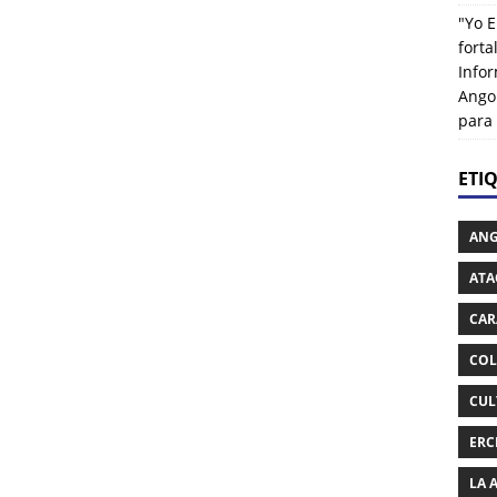
"Yo E
fort
Info
Ango
para
ETI
AN
ATA
CAR
COL
CUL
ERC
LA 