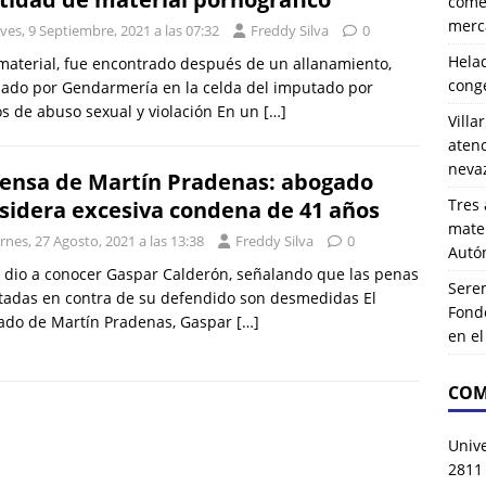
comer
merca
ves, 9 Septiembre, 2021 a las 07:32
Freddy Silva
0
Hela
material, fue encontrado después de un allanamiento,
cong
zado por Gendarmería en la celda del imputado por
os de abuso sexual y violación En un
[…]
Villa
atenc
neva
ensa de Martín Pradenas: abogado
Tres 
sidera excesiva condena de 41 años
mater
rnes, 27 Agosto, 2021 a las 13:38
Freddy Silva
0
Autó
o dio a conocer Gaspar Calderón, señalando que las penas
Serem
itadas en contra de su defendido son desmedidas El
Fond
ado de Martín Pradenas, Gaspar
[…]
en e
COM
Univ
2811