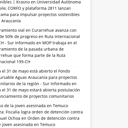
nibles | Krasno
en
Universidad Autónoma
hile, CORFO y plataforma 2811 lanzan
rama para impulsar proyectos sostenibles
a Araucanía
ramiento vial en Curarrehue avanza con
de 50% de progreso en Ruta Internacional
CH - Sur Informado
en
MOP trabaja en el
ramiento de la pasada urbana de
rrehue que forma parte de la Ruta
rnacional 199-CH
 el 31 de mayo está abierto el Fondo
ursable Aguas Araucanía para proyectos
itarios de la región - Sur Informado
en
 el 31 de mayo estará abierta postulación
anciamiento de proyectos comunitarios
so de la joven asesinada en Temuco
a: Fiscalía logra orden de detención contra
uel Ochoa
en
Orden de detención contra
de joven asesinada en Temuco