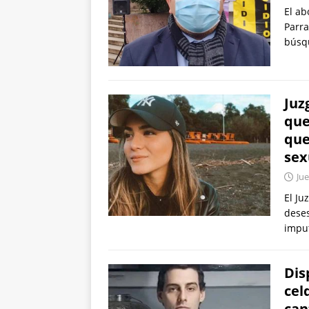
El ab
Parra
búsq
Juz
que
que
sex
Jue
El Ju
deses
impu
Dis
cel
can