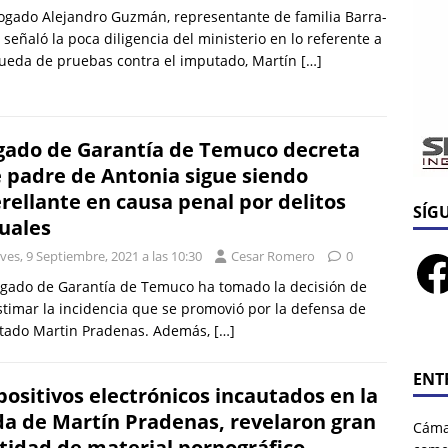
ogado Alejandro Guzmán, representante de familia Barra-
 señaló la poca diligencia del ministerio en lo referente a
ueda de pruebas contra el imputado, Martín
[…]
gado de Garantía de Temuco decreta
 padre de Antonia sigue siendo
rellante en causa penal por delitos
SÍG
uales
ves, 9 Septiembre, 2021 a las 10:30
Cesar Romero
0
zgado de Garantía de Temuco ha tomado la decisión de
timar la incidencia que se promovió por la defensa de
tado Martin Pradenas. Además,
[…]
ENT
positivos electrónicos incautados en la
da de Martín Pradenas, revelaron gran
Cáma
tidad de material pornográfico