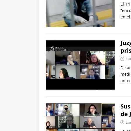
El Tr
“enco
en el
Juz
pri
Lu
De ac
medid
ante
Sus
de 
Lu