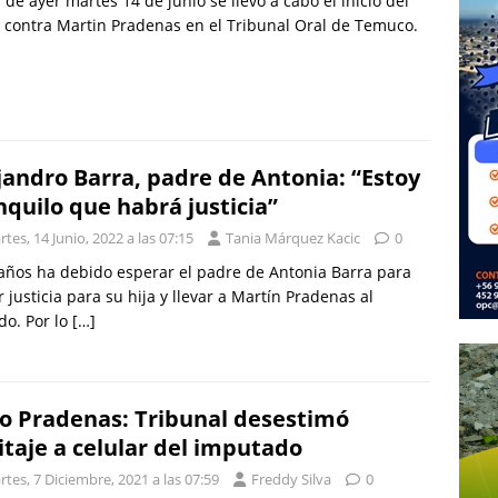
a de ayer martes 14 de junio se llevó a cabo el inicio del
o contra Martin Pradenas en el Tribunal Oral de Temuco.
jandro Barra, padre de Antonia: “Estoy
nquilo que habrá justicia”
tes, 14 Junio, 2022 a las 07:15
Tania Márquez Kacic
0
años ha debido esperar el padre de Antonia Barra para
r justicia para su hija y llevar a Martín Pradenas al
do. Por lo
[…]
o Pradenas: Tribunal desestimó
itaje a celular del imputado
tes, 7 Diciembre, 2021 a las 07:59
Freddy Silva
0