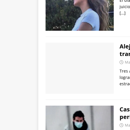
El dí
juici
[…]
Ale
tra
Mar
Tres 
logra
estra
Cas
per
Mar