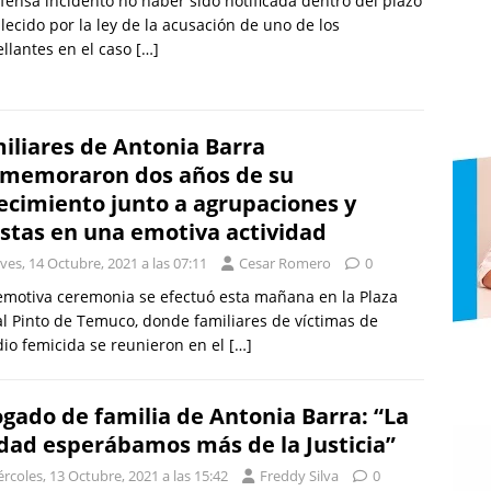
fensa incidentó no haber sido notificada dentro del plazo
lecido por la ley de la acusación de uno de los
llantes en el caso
[…]
iliares de Antonia Barra
memoraron dos años de su
lecimiento junto a agrupaciones y
istas en una emotiva actividad
ves, 14 Octubre, 2021 a las 07:11
Cesar Romero
0
motiva ceremonia se efectuó esta mañana en la Plaza
l Pinto de Temuco, donde familiares de víctimas de
dio femicida se reunieron en el
[…]
gado de familia de Antonia Barra: “La
dad esperábamos más de la Justicia”
rcoles, 13 Octubre, 2021 a las 15:42
Freddy Silva
0