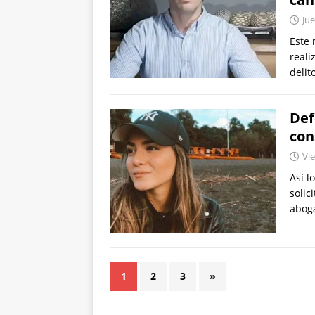
Jue
Este 
reali
delit
Def
con
Vie
Así l
solic
abog
1
2
3
»