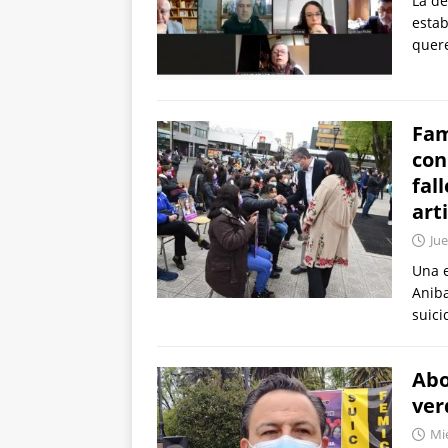
La de
estab
quere
Fam
con
fal
art
Jue
Una e
Aniba
suici
Abo
ver
Mié