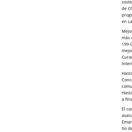
soste
de C
prog
en L
Mejo
más 
199-
mejo
Cura
Inte
Hasta
Conc
comun
Hasta
a fin
El ca
avanz
Eman
tío 