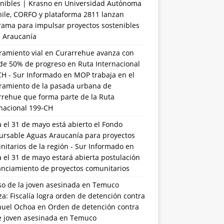
nibles | Krasno
en
Universidad Autónoma
hile, CORFO y plataforma 2811 lanzan
rama para impulsar proyectos sostenibles
a Araucanía
ramiento vial en Curarrehue avanza con
de 50% de progreso en Ruta Internacional
CH - Sur Informado
en
MOP trabaja en el
ramiento de la pasada urbana de
rrehue que forma parte de la Ruta
rnacional 199-CH
 el 31 de mayo está abierto el Fondo
ursable Aguas Araucanía para proyectos
itarios de la región - Sur Informado
en
 el 31 de mayo estará abierta postulación
anciamiento de proyectos comunitarios
so de la joven asesinada en Temuco
a: Fiscalía logra orden de detención contra
uel Ochoa
en
Orden de detención contra
de joven asesinada en Temuco