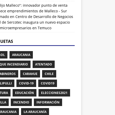
lijo Malleco": innovador punto de venta
alece emprendimientos de Malleco - Sur
rmado
en
Centro de Desarrollo de Negocios
l de Sercotec inaugura un nuevo espacio
 microempresarios en Temuco
QUETAS
GOL
ARAUCANIA
QUE INCENDIARIO
ATENTADO
ABINEROS
CARAHUE
CHILE
LIPULLI
COVID-19
COVID19
TURA
EDUCACIÓN
ELECCIONES2021
ILLA
INCENDIO
INFORMACIÓN
ARAUCANIA
LA ARAUCANÍA