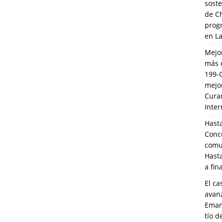
soste
de C
prog
en L
Mejo
más 
199-
mejo
Cura
Inte
Hasta
Conc
comun
Hasta
a fin
El ca
avanz
Eman
tío 