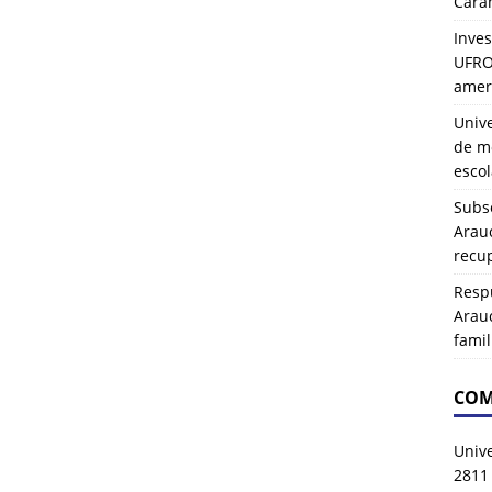
Carah
Inves
UFRO 
amer
Univ
de mo
esco
Subse
Arau
recup
Resp
Arau
famil
COM
Univ
2811