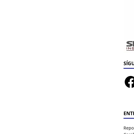
SÍG
ENT
Repor