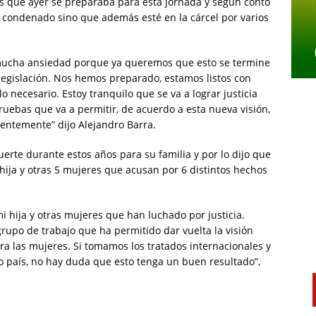
es que ayer se preparaba para esta jornada y según contó
condenado sino que además esté en la cárcel por varios
mucha ansiedad porque ya queremos que esto se termine
legislación. Nos hemos preparado, estamos listos con
o necesario. Estoy tranquilo que se va a lograr justicia
ruebas que va a permitir, de acuerdo a esta nueva visión,
ntemente” dijo Alejandro Barra.
rte durante estos años para su familia y por lo dijo que
 hija y otras 5 mujeres que acusan por 6 distintos hechos
i hija y otras mujeres que han luchado por justicia.
upo de trabajo que ha permitido dar vuelta la visión
tra las mujeres. Si tomamos los tratados internacionales y
aís, no hay duda que esto tenga un buen resultado”,