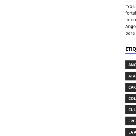
"Yo E
fort
Info
Ango
para
ETI
AN
ATA
CAR
COL
CUL
ERC
LA 