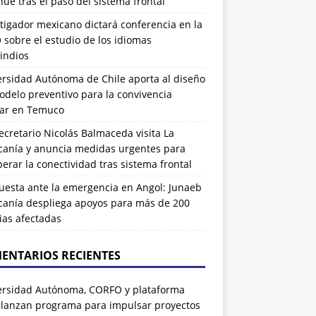
ue tras el paso del sistema frontal
tigador mexicano dictará conferencia en la
sobre el estudio de los idiomas
indios
ersidad Autónoma de Chile aporta al diseño
delo preventivo para la convivencia
lar en Temuco
cretario Nicolás Balmaceda visita La
canía y anuncia medidas urgentes para
erar la conectividad tras sistema frontal
uesta ante la emergencia en Angol: Junaeb
canía despliega apoyos para más de 200
ias afectadas
ENTARIOS RECIENTES
ersidad Autónoma, CORFO y plataforma
 lanzan programa para impulsar proyectos