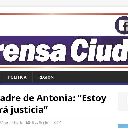
POLÍTICA
REGIÓN
padre de Antonia: “Estoy
á justicia”
Márquez Kacic
fija
,
Región
0