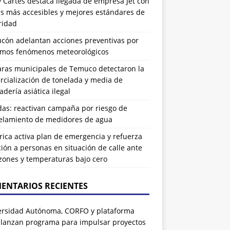
 Cartes destaca llegada de empresa Jet con
as más accesibles y mejores estándares de
ridad
ucón adelantan acciones preventivas por
imos fenómenos meteorológicos
ras municipales de Temuco detectaron la
cialización de tonelada y media de
dería asiática ilegal
das: reactivan campaña por riesgo de
elamiento de medidores de agua
rrica activa plan de emergencia y refuerza
ión a personas en situación de calle ante
zones y temperaturas bajo cero
ENTARIOS RECIENTES
ersidad Autónoma, CORFO y plataforma
 lanzan programa para impulsar proyectos