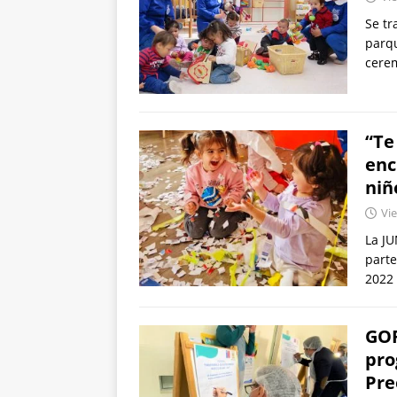
Se tr
parqu
cerem
“Te
enc
niñ
Vie
La JU
parte
2022
GOR
pro
Pre