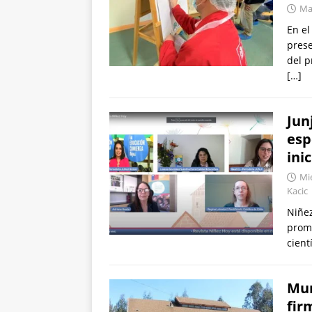
Mar
En el
prese
del p
[…]
Jun
esp
inic
Mié
Kacic
Niñez
promo
cient
Mun
fir