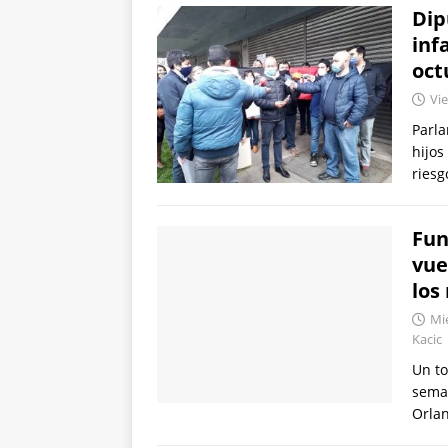
Dip
inf
oct
Vie
Parla
hijos
riesg
Fun
vue
los
Mié
Kacic
Un to
seman
Orla