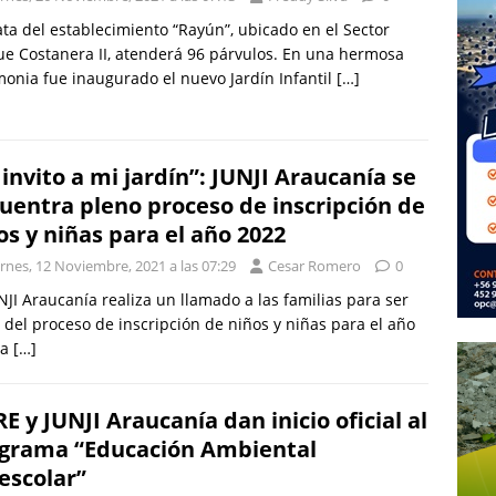
ata del establecimiento “Rayún”, ubicado en el Sector
e Costanera II, atenderá 96 párvulos. En una hermosa
onia fue inaugurado el nuevo Jardín Infantil
[…]
 invito a mi jardín”: JUNJI Araucanía se
uentra pleno proceso de inscripción de
os y niñas para el año 2022
rnes, 12 Noviembre, 2021 a las 07:29
Cesar Romero
0
NJI Araucanía realiza un llamado a las familias para ser
 del proceso de inscripción de niños y niñas para el año
 a
[…]
E y JUNJI Araucanía dan inicio oficial al
grama “Educación Ambiental
escolar”