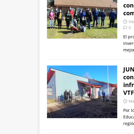
con
co
Vie
0
El pr
inver
mejor
JUN
con
inf
VTF
Mar
Por l
Educa
regió