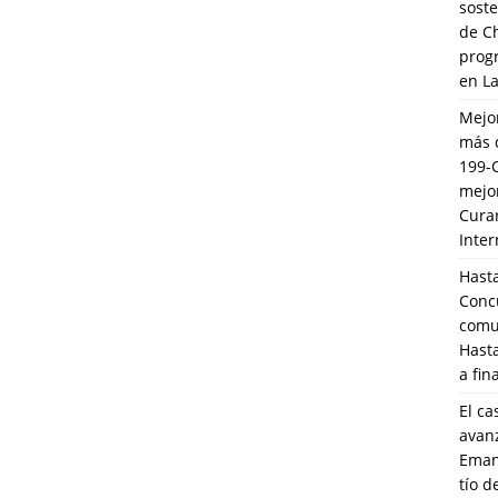
soste
de C
prog
en L
Mejo
más 
199-
mejo
Cura
Inte
Hasta
Conc
comun
Hasta
a fin
El ca
avanz
Eman
tío 