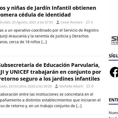
os y niñas de Jardín Infantil obtienen
romera cédula de identidad
rcoles, 25 Agosto, 2021 a las 07:55
Cesar Romero
0
as a un operativo coordinado por el Servicio de Registro
, Junji Araucanía y la seremía de Justicia y Derechos
nos, cerca de 18 niños
[…]
SÍG
Subsecretaría de Educación Parvularia,
JI y UNICEF trabajarán en conjunto por
retorno seguro a los jardines infantiles
ado, 24 Octubre, 2020 a las 09:20
Michelle Alberti
0
laboración entre las instituciones se concretará en el
ENT
añamiento a distintos establecimientos que iniciaron el
so de retorno y, en un trabajo conjunto de
[…]
Nuev