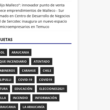
lijo Malleco": innovador punto de venta
alece emprendimientos de Malleco - Sur
rmado
en
Centro de Desarrollo de Negocios
l de Sercotec inaugura un nuevo espacio
 microempresarios en Temuco
QUETAS
GOL
ARAUCANIA
QUE INCENDIARIO
ATENTADO
ABINEROS
CARAHUE
CHILE
LIPULLI
COVID-19
COVID19
TURA
EDUCACIÓN
ELECCIONES2021
ILLA
INCENDIO
INFORMACIÓN
ARAUCANIA
LA ARAUCANÍA