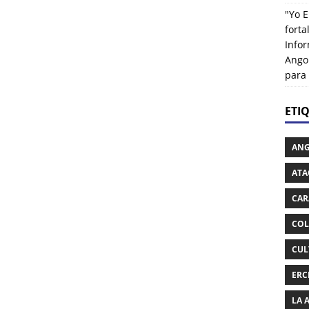
"Yo E
fort
Info
Ango
para
ETI
AN
ATA
CAR
COL
CUL
ERC
LA 