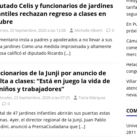
Fredy
utado Celis y funcionarios de jardines
tarif
antiles rechazan regreso a clases en
segu
ubre
En P
rnes, 25 Septiembre, 2020 a las 12:08
Michelle Alberti
0
próx
mentario insta a padres y apoderados a no llevar a sus
Cáma
 a jardines Como una medida improvisada y altamente
comer
osa calificó el diputado Ricardo
[…]
merca
Hela
cong
cionarios de la Junji por anuncio de
lta a clases: “Está en juego la vida de
Villa
 niños y trabajadores”
atenc
neva
rcoles, 23 Septiembre, 2020 a las 07:25
Tania Márquez
0
COM
tal de 47 jardines infantiles abrirán sus puertas estas
as. Ayer, el director regional de la Junji, Juan Pablo
Univ
ndini, anunció a PrensaCiudadana que
[…]
2811