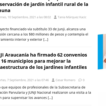
servación de jardín infantil rural de la
muna
rnes, 10 Septiembre, 2021 a las 08:02
Tania Márquez Kacic
oyecto financiado vía subtítulo 33 de Junji, alcanza una
sión cercana a los $80 millones de pesos y contempla el
amiento interior y exterior
[…]
JI Araucanía ha firmado 62 convenios
 16 municipios para mejorar la
raestructura de los jardines infantiles
tes, 7 Septiembre, 2021 a las 07:46
Cesar Romero
0
o que equipos de profesionales de la Subsecretaria de
ción Parvularia y JUNJI Nacional realizaron una visita a la
n para supervisar los avances
[…]