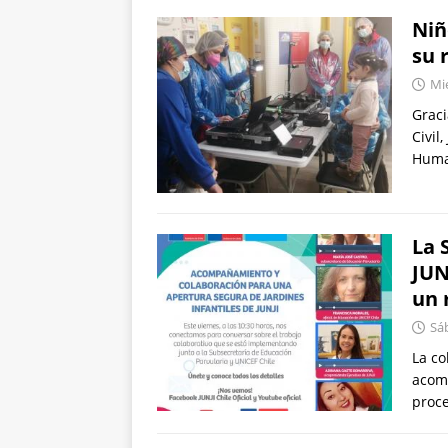
Niñ
su 
Mié
Graci
Civil
Huma
La 
JUN
un 
Sáb
La co
acomp
proce