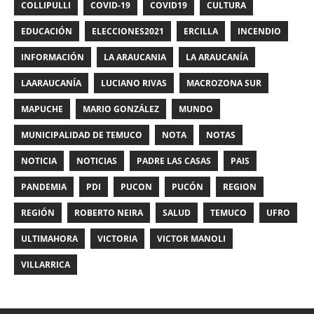
COLLIPULLI
COVID-19
COVID19
CULTURA
EDUCACIÓN
ELECCIONES2021
ERCILLA
INCENDIO
INFORMACIÓN
LA ARAUCANIA
LA ARAUCANÍA
LAARAUCANÍA
LUCIANO RIVAS
MACROZONA SUR
MAPUCHE
MARIO GONZÁLEZ
MUNDO
MUNICIPALIDAD DE TEMUCO
NOTA
NOTAS
NOTICIA
NOTICIAS
PADRE LAS CASAS
PAIS
PANDEMIA
PDI
PUCON
PUCÓN
REGION
REGIÓN
ROBERTO NEIRA
SALUD
TEMUCO
UFRO
ULTIMAHORA
VICTORIA
VICTOR MANOLI
VILLARRICA