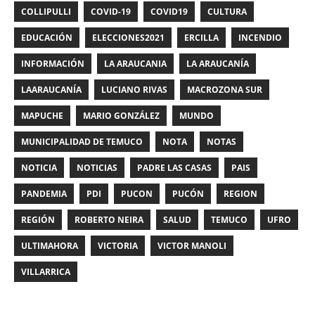
COLLIPULLI
COVID-19
COVID19
CULTURA
EDUCACIÓN
ELECCIONES2021
ERCILLA
INCENDIO
INFORMACIÓN
LA ARAUCANIA
LA ARAUCANÍA
LAARAUCANÍA
LUCIANO RIVAS
MACROZONA SUR
MAPUCHE
MARIO GONZÁLEZ
MUNDO
MUNICIPALIDAD DE TEMUCO
NOTA
NOTAS
NOTICIA
NOTICIAS
PADRE LAS CASAS
PAIS
PANDEMIA
PDI
PUCON
PUCÓN
REGION
REGIÓN
ROBERTO NEIRA
SALUD
TEMUCO
UFRO
ULTIMAHORA
VICTORIA
VICTOR MANOLI
VILLARRICA