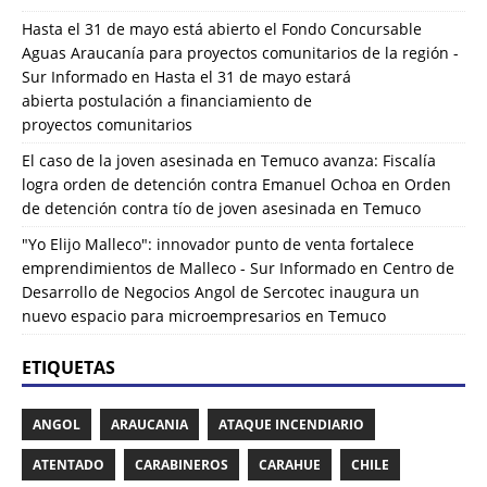
Hasta el 31 de mayo está abierto el Fondo Concursable
Aguas Araucanía para proyectos comunitarios de la región -
Sur Informado
en
Hasta el 31 de mayo estará
abierta postulación a financiamiento de
proyectos comunitarios
El caso de la joven asesinada en Temuco avanza: Fiscalía
logra orden de detención contra Emanuel Ochoa
en
Orden
de detención contra tío de joven asesinada en Temuco
"Yo Elijo Malleco": innovador punto de venta fortalece
emprendimientos de Malleco - Sur Informado
en
Centro de
Desarrollo de Negocios Angol de Sercotec inaugura un
nuevo espacio para microempresarios en Temuco
ETIQUETAS
ANGOL
ARAUCANIA
ATAQUE INCENDIARIO
ATENTADO
CARABINEROS
CARAHUE
CHILE