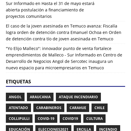
Sur Informado
en
Hasta el 31 de mayo estará
abierta postulación a financiamiento de
proyectos comunitarios
El caso de la joven asesinada en Temuco avanza: Fiscalía
logra orden de detención contra Emanuel Ochoa
en
Orden
de detención contra tío de joven asesinada en Temuco
"Yo Elijo Malleco": innovador punto de venta fortalece
emprendimientos de Malleco - Sur Informado
en
Centro de
Desarrollo de Negocios Angol de Sercotec inaugura un
nuevo espacio para microempresarios en Temuco
ETIQUETAS
ANGOL
ARAUCANIA
ATAQUE INCENDIARIO
ATENTADO
CARABINEROS
CARAHUE
CHILE
COLLIPULLI
COVID-19
COVID19
CULTURA
EDUCACIÓN
ELECCIONES2021
ERCILLA
INCENDIO