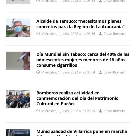
Miércoles, 1 Junio, 2022 a las 06:58
Cesar Romero
Alcalde de Temuco: ‘’necesitamos planes
concretos para la Región de La Araucanía’’
Miércoles, 1 Junio, 2022 a las 06:56
Cesar Romero
Día Mundial Sin Tabaco: cerca del 40% de las
adolescentes mujeres menores de 18 años
consume cigarrillos
Miércoles, 1 Junio, 2022 a las 06:54
Cesar Romero
Bomberos realiza actividad en
conmemoración del Día del Patrimonio
Cultural en Pucón
Miércoles, 1 Junio, 2022 a las 06:49
Cesar Romero
Municipalidad de Villarrica pone en marcha