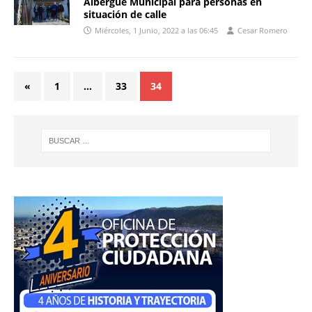
Albergue Municipal para personas en
situación de calle
Miércoles, 1 Junio, 2022 a las 06:45
Cesar Romero
«
1
…
33
34