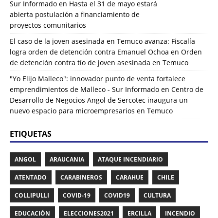
Sur Informado
en
Hasta el 31 de mayo estará
abierta postulación a financiamiento de
proyectos comunitarios
El caso de la joven asesinada en Temuco avanza: Fiscalía
logra orden de detención contra Emanuel Ochoa
en
Orden
de detención contra tío de joven asesinada en Temuco
"Yo Elijo Malleco": innovador punto de venta fortalece
emprendimientos de Malleco - Sur Informado
en
Centro de
Desarrollo de Negocios Angol de Sercotec inaugura un
nuevo espacio para microempresarios en Temuco
ETIQUETAS
ANGOL
ARAUCANIA
ATAQUE INCENDIARIO
ATENTADO
CARABINEROS
CARAHUE
CHILE
COLLIPULLI
COVID-19
COVID19
CULTURA
EDUCACIÓN
ELECCIONES2021
ERCILLA
INCENDIO