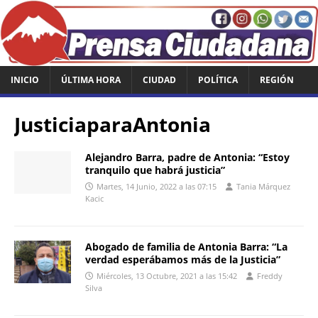
INICIO
ÚLTIMA HORA
CIUDAD
POLÍTICA
REGIÓN
JusticiaparaAntonia
Alejandro Barra, padre de Antonia: “Estoy
tranquilo que habrá justicia”
Martes, 14 Junio, 2022 a las 07:15
Tania Márquez
Kacic
Abogado de familia de Antonia Barra: “La
verdad esperábamos más de la Justicia”
Miércoles, 13 Octubre, 2021 a las 15:42
Freddy
Silva