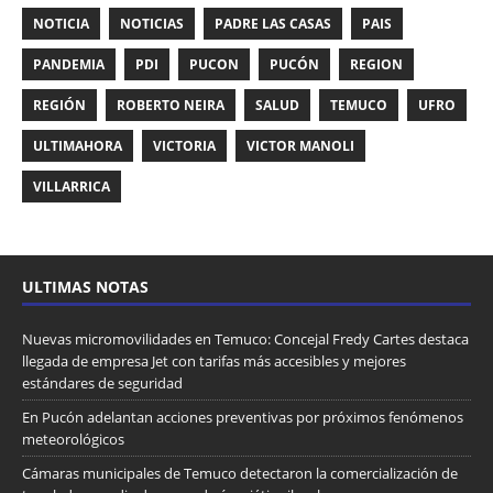
NOTICIA
NOTICIAS
PADRE LAS CASAS
PAIS
PANDEMIA
PDI
PUCON
PUCÓN
REGION
REGIÓN
ROBERTO NEIRA
SALUD
TEMUCO
UFRO
ULTIMAHORA
VICTORIA
VICTOR MANOLI
VILLARRICA
ULTIMAS NOTAS
Nuevas micromovilidades en Temuco: Concejal Fredy Cartes destaca
llegada de empresa Jet con tarifas más accesibles y mejores
estándares de seguridad
En Pucón adelantan acciones preventivas por próximos fenómenos
meteorológicos
Cámaras municipales de Temuco detectaron la comercialización de