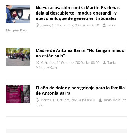
Nueva acusación contra Martín Pradenas
deja al descubierto “modus operandi” y
nuevo enfoque de género en tribunales
Jueves, 12 Noviembre, 2020 a las 07:10
Tania
Márquez Kacic
Madre de Antonia Barra: “No tengan miedo,
no están sola”
Miércoles, 14 Octubre, 2020 a las 08:00
Tania
Márquez Kacic
El año de dolor y peregrinaje para la familia
de Antonia Barra
Martes, 13 Octubre, 2020 a las 08:00
Tania Márquez
Kacic