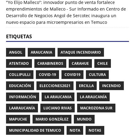
"Yo Elijo Malleco": innovador punto de venta fortalece
emprendimientos de Malleco - Sur Informado
en
Centro de
Desarrollo de Negocios Angol de Sercotec inaugura un
nuevo espacio para microempresarios en Temuco
ETIQUETAS
ANGOL
ARAUCANIA
ATAQUE INCENDIARIO
ATENTADO
CARABINEROS
CARAHUE
CHILE
COLLIPULLI
COVID-19
COVID19
CULTURA
EDUCACIÓN
ELECCIONES2021
ERCILLA
INCENDIO
INFORMACIÓN
LA ARAUCANIA
LA ARAUCANÍA
LAARAUCANÍA
LUCIANO RIVAS
MACROZONA SUR
MAPUCHE
MARIO GONZÁLEZ
MUNDO
MUNICIPALIDAD DE TEMUCO
NOTA
NOTAS